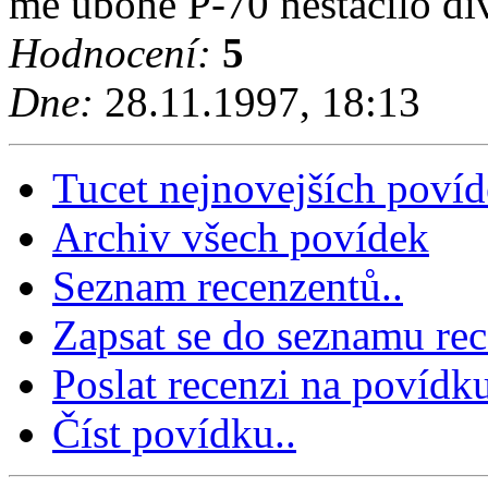
mé ubohé P-70 nestacilo div
Hodnocení:
5
Dne:
28.11.1997, 18:13
Tucet nejnovejších poví
Archiv všech povídek
Seznam recenzentů..
Zapsat se do seznamu rec
Poslat recenzi na povídku
Číst povídku..