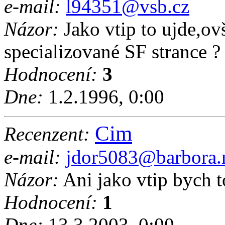
e-mail:
l94351@vsb.cz
Názor:
Jako vtip to ujde,ov
specializované SF strance ?
Hodnocení:
3
Dne:
1.2.1996, 0:00
Cim
Recenzent:
e-mail:
jdor5083@barbora.m
Názor:
Ani jako vtip bych t
Hodnocení:
1
Dne:
13.3.2003, 0:00