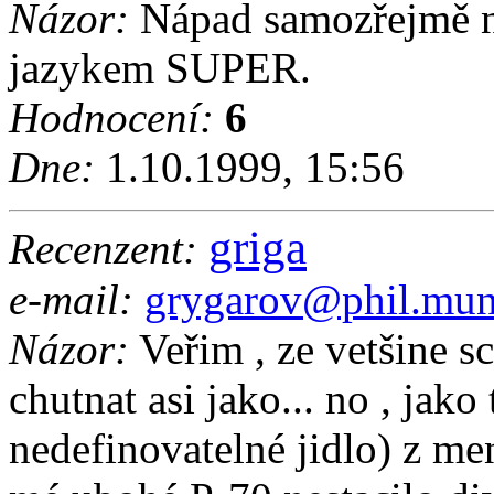
Názor:
Nápad samozřejmě ni
jazykem SUPER.
Hodnocení:
6
Dne:
1.10.1999, 15:56
griga
Recenzent:
e-mail:
grygarov@phil.mun
Názor:
Veřim , ze vetšine s
chutnat asi jako... no , jako 
nedefinovatelné jidlo) z men